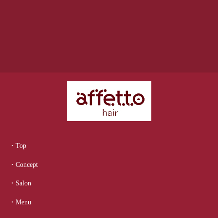
・Top
・Concept
・Salon
・Menu