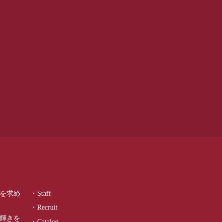
を求め
・Staff
・Recruit
輝きを
・Catalog