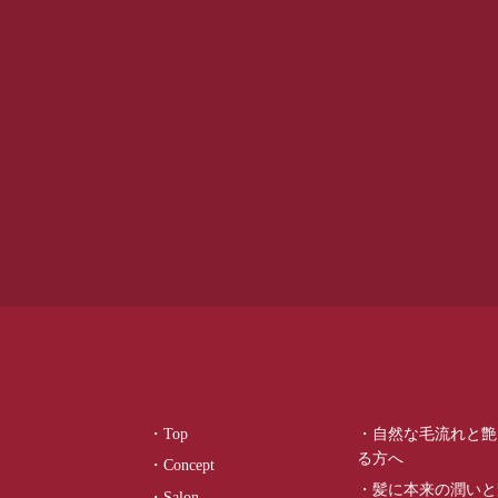
・Top
・自然な毛流れと艶
る方へ
・Concept
・髪に本来の潤いと
・Salon