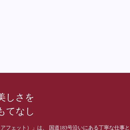
美しさを
もてなし
hair（アフェット）」は、 国道183号沿いにある丁寧な