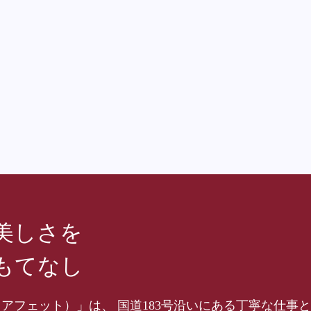
美しさを
もてなし
hair（アフェット）」は、 国道183号沿いにある丁寧な