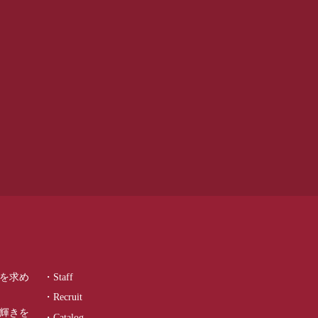
を求め
・Staff
・Recruit
輝きを
・Catalog