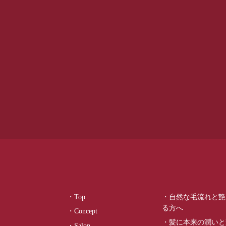
・Top
・自然な毛流れと艶
る方へ
・Concept
・髪に本来の潤いと
・Salon