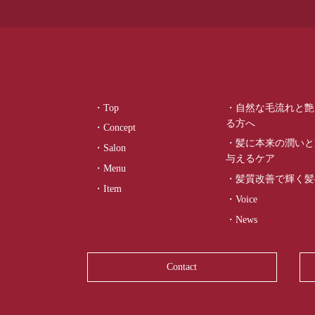
・Top
・自然な毛流れと艶
る方へ
・Concept
・髪に本来の潤いと
・Salon
与えるケア
・Menu
・髪質改善で輝く髪
・Item
・Voice
・News
Contact