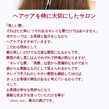
ヘアケアを特に大切にしたサロン
｢美しい髪」
それはただ単に ツヤのあるキレイな髪だけではありません。
当サロンでは、お客様と協力をしながら
ヘアケアをすすめていきます。
こだわる理由として、
髪が美しいだけでも立派な髪型になるからです。
髪型の良し悪しは人それぞれで評価が異なりますが、
「キレイな髪」「美髪」は昔から普遍的なものであり
誰からも素敵なものとして捉えられるからです。
キレイで手入れのしやすい髪型を継続してゆけば
きっとお客様の満足があると考えているからです。
そして、
お客様が幸せな気持ちになり
素敵な生き方を送っていただける事が
『affetto hair』
最大の喜びです。