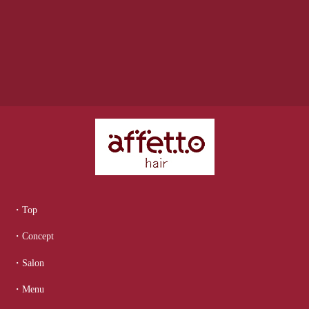
・Top
・Concept
・Salon
・Menu