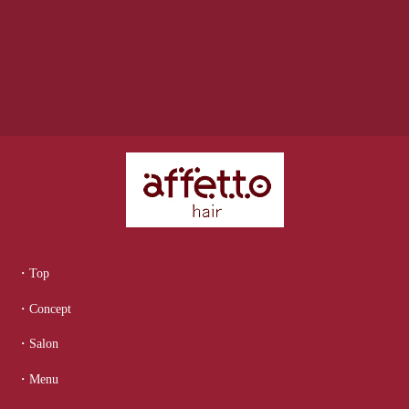
・Top
・Concept
・Salon
・Menu