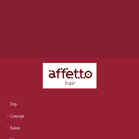
・Top
・Concept
・Salon