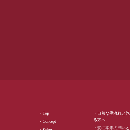
・Top
・自然な毛流れと艶
る方へ
・Concept
・髪に本来の潤いと
・Salon