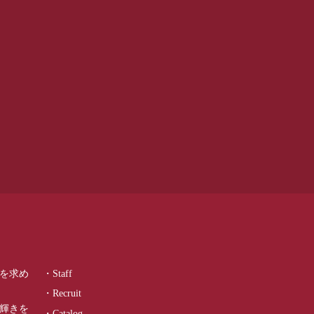
を求め
・Staff
・Recruit
輝きを
・Catalog