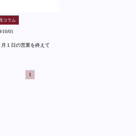
長コラム
9/10/01
０月１日の営業を終えて
1