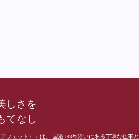
美しさを
もてなし
hair（アフェット）」は、 国道183号沿いにある丁寧な